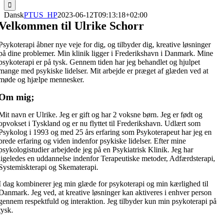
Dansk
PTUS_HP
2023-06-12T09:13:18+02:00
Velkommen til Ulrike Schorr
Psykoterapi åbner nye veje for dig, og tilbyder dig, kreative løsninger
på dine problemer. Min klinik ligger i Frederikshavn i Danmark. Mine
psykoterapi er på tysk.
Gennem tiden har jeg behandlet og hjulpet
mange med psykiske lidelser.
Mit arbejde er præget af glæden ved at
møde og hjælpe mennesker.
Om mig;
Mit navn er Ulrike. Jeg er gift og har 2 voksne børn. Jeg er født og
opvokset i Tyskland og er nu flyttet til Frederikshavn. Udlært som
Psykolog i 1993 og med 25 års erfaring som Psykoterapeut har jeg en
brede erfaring og viden indenfor psykiske lidelser. Efter mine
psykologistudier arbejdede jeg på en Psykiatrisk Klinik. Jeg har
ligeledes en uddannelse indenfor Terapeutiske metoder, Adfærdsterapi,
Systemiskterapi og Skematerapi.
I dag kombinerer jeg min glæde for psykoterapi og min kærlighed til
Danmark. Jeg ved, at kreative løsninger kan aktiveres i enhver person
gennem respektfuld og interaktion.
Jeg tilbyder kun min psykoterapi på
tysk.