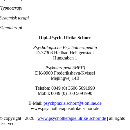
Hypnoterapi
Systemisk terapi
Skematerapi
Dipl.-Psych. Ulrike Schorr
Psychologische Psychotherapeutin
D-37308 Heilbad Heiligenstadt
Hungraben 1
Psykoterapeut (MPF)
DK-9900 Frederikshavn/Kvissel
Mejlingvej 14B
Telefon: 0049 (0) 3606 5091990
Mobil: 0049 (0) 160 5091990
E-Mail:
psychpraxis.schorr@t-online.de
www.psychotherapie.ulrike-schorr.de
© copyright - 2026 |
www.psychotherapie.ulrike-schorr.de
| all rights
reserved