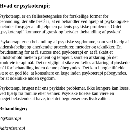
Hvad er psykoterapi;
Psykoterapi er en fællesbetegnelse for forskellige former for
behandling, der alle består i, at en behandler ved hjælp af psykologiske
metoder forsøger at afhjælpe en patients psykiske problemer. Ordet
„psykoterapi“ kommer af græsk og betyder ‚behandling af psyken‘.
Psykoterapi er en behandling af psykiske sygdomme, som ved hjælp af
videnskabeligt og anerkendte procedurer, metoder og teknikker. En
forudsætning for at få succes med psykoterapi er, at få skabt et
tillidsforhold mellem patient og terapeut, samt en afklaring på det
konkrete terapimål. Det er vigtigt at sikre en fælles afklaring af ønskede
mål for behandling inden denne påbegyndes. Det kan i nogle tilfælde,
være en god ide, at konsultere en læge inden psykoterapi påbegyndes,
for at udelukke anden sygdom.
Psykoterapi bruges når ens psykiske problemer, ikke længere kan løses,
ved hjælp fra familie eller venner. Psykiske lidelse kan være en
meget belastende at have, idet det begrænser ens livskvalitet.
Behandlinger;
Psykoterapi
Adfærdsterapi